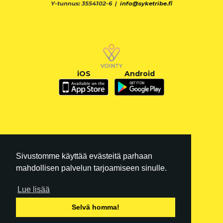
Y-tunnus: 3554102-6 |
info@syketribe.fi
iOS
Android
Sivustomme käyttää evästeitä parhaan
mahdollisen palvelun tarjoamiseen sinulle.
Lue lisää
FI
|
EN
Selvä homma!