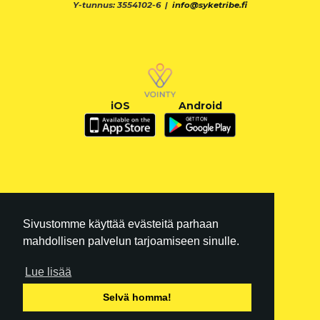
Y-tunnus: 3554102-6 |
info@syketribe.fi
iOS
Android
Sivustomme käyttää evästeitä parhaan
mahdollisen palvelun tarjoamiseen sinulle.
Lue lisää
FI
|
EN
Selvä homma!