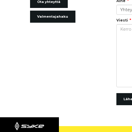
Aihe
Ota yhteyttä
Valmentajahaku
Viesti
Läh