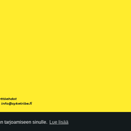
yttöehdot
|
info@syketribe.fi
 tarjoamiseen sinulle.
Lue lisää