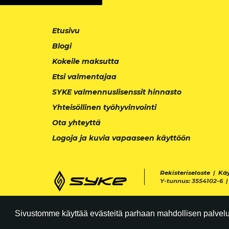
Etusivu
Blogi
Kokeile maksutta
Etsi valmentajaa
SYKE valmennuslisenssit hinnasto
Yhteisöllinen työhyvinvointi
Ota yhteyttä
Logoja ja kuvia vapaaseen käyttöön
Rekisteriseloste
|
Kä
Y-tunnus: 3554102-6 
Sivustomme käyttää evästeitä parhaan mahdollisen palvelun