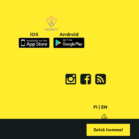
iOS
Android
FI
|
EN
Selvä homma!