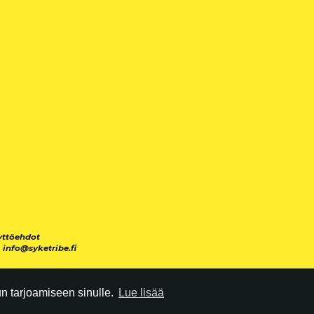
yttöehdot
|
info@syketribe.fi
 tarjoamiseen sinulle.
Lue lisää