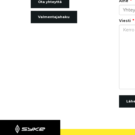
Aihe
Ota yhteyttä
Valmentajahaku
Viesti
Läh