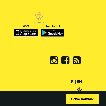
iOS
Android
FI
|
EN
Selvä homma!