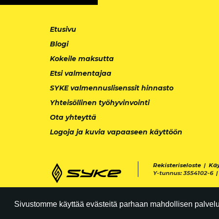
Etusivu
Blogi
Kokeile maksutta
Etsi valmentajaa
SYKE valmennuslisenssit hinnasto
Yhteisöllinen työhyvinvointi
Ota yhteyttä
Logoja ja kuvia vapaaseen käyttöön
Rekisteriseloste
|
Kä
Y-tunnus: 3554102-6 
Sivustomme käyttää evästeitä parhaan mahdollisen palvelun