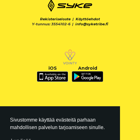
Rekisteriseloste
|
Käyttöehdot
Y-tunnus: 3554102-6 |
info@syketribe.fi
iOS
Android
Sivustomme käyttää evästeitä parhaan
mahdollisen palvelun tarjoamiseen sinulle.