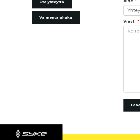
Aihe
Ota yhteyttä
Valmentajahaku
Viesti
Läh