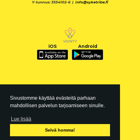
Y-tunnus: 3554102-6 |
info@syketribe.fi
iOS
Android
Sivustomme käyttää evästeitä parhaan
mahdollisen palvelun tarjoamiseen sinulle.
Lue lisää
FI
|
EN
Selvä homma!