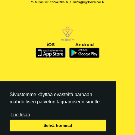
Y-tunnus: 3554102-6 |
info@syketribe.fi
iOS
Android
Sivustomme käyttää evästeitä parhaan
mahdollisen palvelun tarjoamiseen sinulle.
Lue lisää
FI
|
EN
Selvä homma!