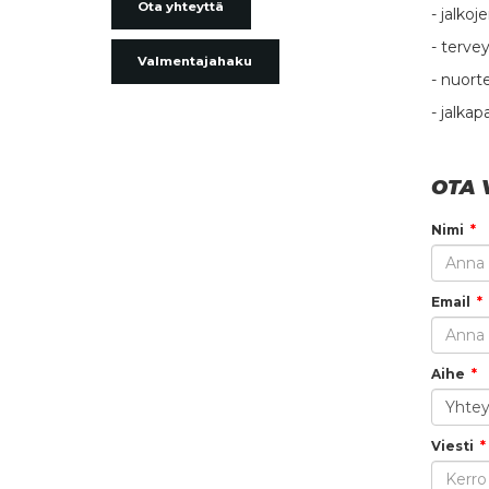
Ota yhteyttä
- jalko
- terve
Valmentajahaku
- nuort
- jalka
OTA 
Nimi
Email
Aihe
Viesti