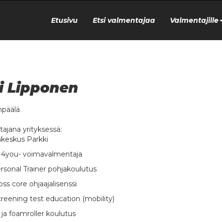
Etusivu
Etsi valmentajaa
Valmentajille
i Lipponen
päälä
ajana yrityksessä:
akeskus Parkki
r 4you- voimavalmentaja
rsonal Trainer pohjakoulutus
oss core ohjaajalisenssi
creening test education (mobility)
 ja foamroller koulutus