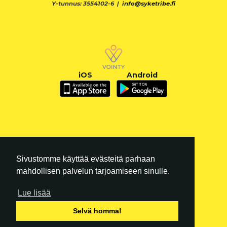
Y-tunnus: 3554102-6 |
info@syketribe.fi
iOS
Android
Sivustomme käyttää evästeitä parhaan
mahdollisen palvelun tarjoamiseen sinulle.
Lue lisää
FI
|
EN
Selvä homma!