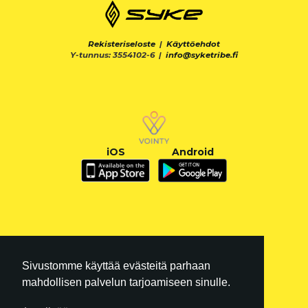
Rekisteriseloste
|
Käyttöehdot
Y-tunnus: 3554102-6 |
info@syketribe.fi
iOS
Android
Sivustomme käyttää evästeitä parhaan
mahdollisen palvelun tarjoamiseen sinulle.