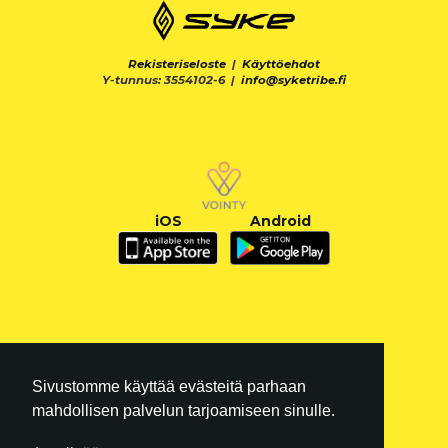
Rekisteriseloste
|
Käyttöehdot
Y-tunnus: 3554102-6 |
info@syketribe.fi
iOS
Android
Sivustomme käyttää evästeitä parhaan
mahdollisen palvelun tarjoamiseen sinulle.