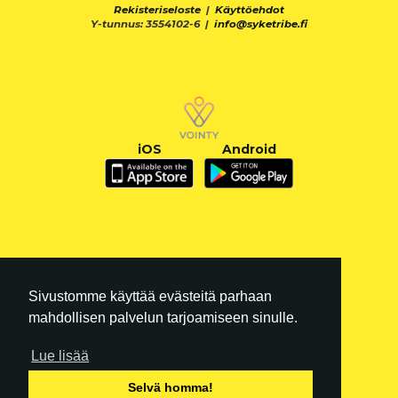
Rekisteriseloste
|
Käyttöehdot
Y-tunnus: 3554102-6 |
info@syketribe.fi
iOS
Android
Sivustomme käyttää evästeitä parhaan
mahdollisen palvelun tarjoamiseen sinulle.
Lue lisää
FI
|
EN
Selvä homma!