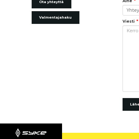
Aihe
Ota yhteyttä
Valmentajahaku
Viesti
Läh