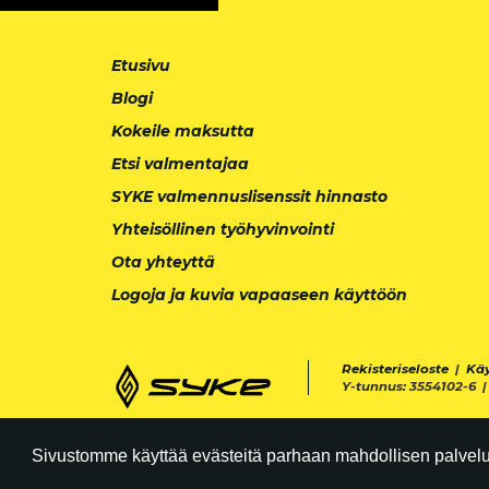
Etusivu
Blogi
Kokeile maksutta
Etsi valmentajaa
SYKE valmennuslisenssit hinnasto
Yhteisöllinen työhyvinvointi
Ota yhteyttä
Logoja ja kuvia vapaaseen käyttöön
Rekisteriseloste
|
Kä
Y-tunnus: 3554102-6 
Sivustomme käyttää evästeitä parhaan mahdollisen palvelun