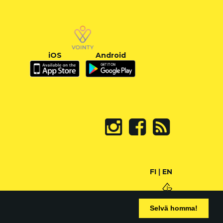
iOS
Android
FI
|
EN
Selvä homma!