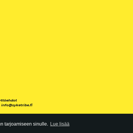
yttöehdot
|
info@syketribe.fi
 tarjoamiseen sinulle.
Lue lisää