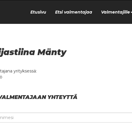
Etusivu
Etsi valmentajaa
Valmentajille
jastiina Mänty
ajana yrityksessä:
ö
VALMENTAJAAN YHTEYTTÄ