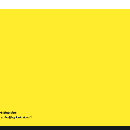
yttöehdot
|
info@syketribe.fi