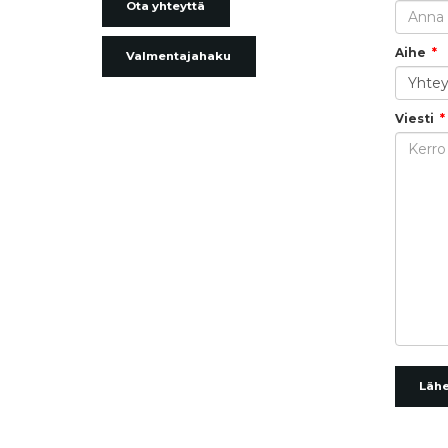
Ota yhteyttä
Aihe
Valmentajahaku
Viesti
Läh