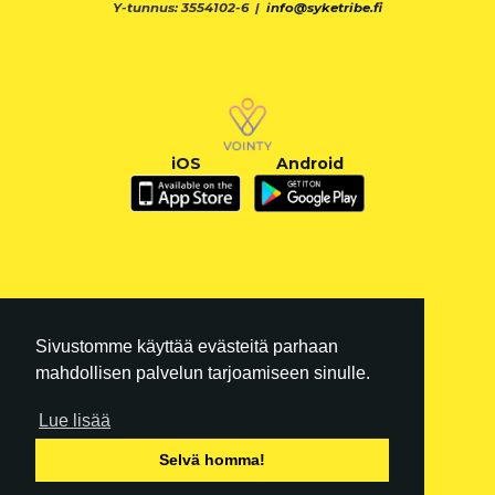
Y-tunnus: 3554102-6 |
info@syketribe.fi
iOS
Android
Sivustomme käyttää evästeitä parhaan
mahdollisen palvelun tarjoamiseen sinulle.
Lue lisää
FI
|
EN
Selvä homma!