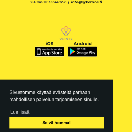
Y-tunnus: 3554102-6 |
info@syketribe.fi
iOS
Android
Sivustomme käyttää evästeitä parhaan
mahdollisen palvelun tarjoamiseen sinulle.
Lue lisää
FI
|
EN
Selvä homma!