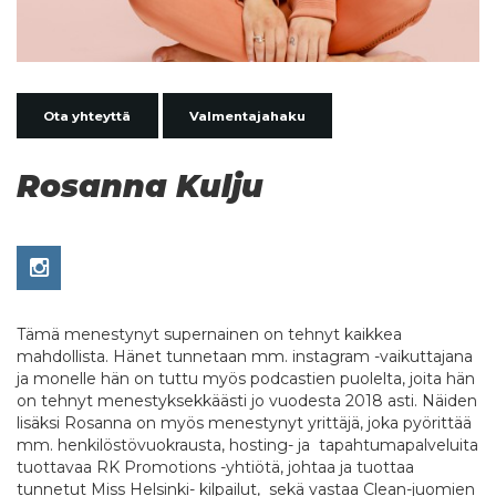
Ota yhteyttä
Valmentajahaku
Rosanna Kulju
Tämä menestynyt supernainen on tehnyt kaikkea
mahdollista. Hänet tunnetaan mm. instagram -vaikuttajana
ja monelle hän on tuttu myös podcastien puolelta, joita hän
on tehnyt menestyksekkäästi jo vuodesta 2018 asti. Näiden
lisäksi Rosanna on myös menestynyt yrittäjä, joka pyörittää
mm. henkilöstövuokrausta, hosting- ja tapahtumapalveluita
tuottavaa RK Promotions -yhtiötä, johtaa ja tuottaa
tunnetut Miss Helsinki- kilpailut, sekä vastaa Clean-juomien