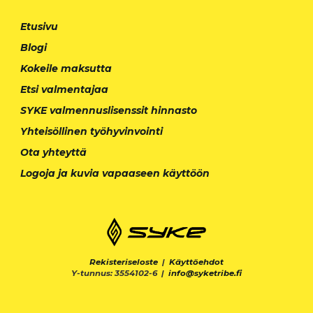
Etusivu
Blogi
Kokeile maksutta
Etsi valmentajaa
SYKE valmennuslisenssit hinnasto
Yhteisöllinen työhyvinvointi
Ota yhteyttä
Logoja ja kuvia vapaaseen käyttöön
Rekisteriseloste
|
Käyttöehdot
Y-tunnus: 3554102-6 |
info@syketribe.fi