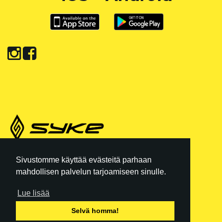
REKISTERISELOSTE
|
KÄYTTÖEHDOT
Sivustomme käyttää evästeitä parhaan
mahdollisen palvelun tarjoamiseen sinulle.
Y-TUNNUS: 3554102-6
INFO@SYKETRIBE.FI
Lue lisää
Selvä homma!