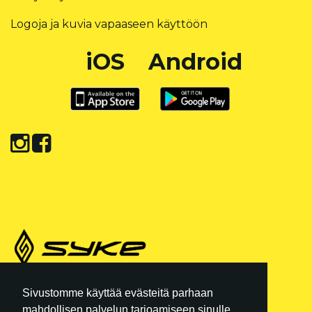
Logoja ja kuvia vapaaseen käyttöön
iOS
Android
REKISTERISELOSTE
|
KÄYTTÖEHDOT
Sivustomme käyttää evästeitä parhaan
mahdollisen palvelun tarjoamiseen sinulle.
Y-TUNNUS: 3554102-6