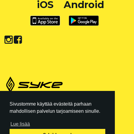
iOS
Android
REKISTERISELOSTE
|
KÄYTTÖEHDOT
Sivustomme käyttää evästeitä parhaan
mahdollisen palvelun tarjoamiseen sinulle.
Y-TUNNUS: 3554102-6
INFO@SYKETRIBE.FI
Lue lisää