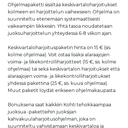
Ohjelmapaketti sisältää keskivartaloharjoitukset
kolmeen eri harjoittelun vaiheeseen. Ohjelma on
suunniteltu etenemään systemaattisesti
vaikeampiin liikkeisiin. Yhtä tasoa noudatetaan
juoksuharjoittelun yhteydessä 6-8 viikon ajan.
Keskivartaloharjoituspaketin hinta on 15 € (sis.
kolme ohjelmaa). Voit ostaa lisäksi alaraajojen
voima- ja liikekontrolliharjoitteet (15 €, sis. kolme
ohjelmaa) tai sekä keskivartalon harjoitukset että
alaraajojen voima- ja liikekontrolliharjoitukset
yhdessä pakettina (25 €, sis. kuusi ohjelmaa).
Muut paketit löydät erikseen ohjelmakaupasta.
Bonuksena saat kaikkiin Kohti tehokkaampaa
juoksua -paketteihin juoksijan
kahvakuulaharjoitusohjelman, joka on
suunniteltu vahvistamaan keskivartaloa ja