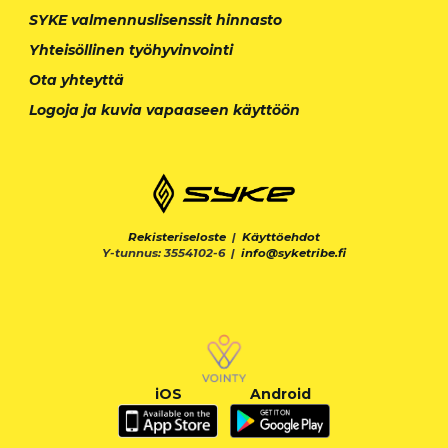
SYKE valmennuslisenssit hinnasto
Yhteisöllinen työhyvinvointi
Ota yhteyttä
Logoja ja kuvia vapaaseen käyttöön
Rekisteriseloste
|
Käyttöehdot
Y-tunnus: 3554102-6 |
info@syketribe.fi
iOS
Android