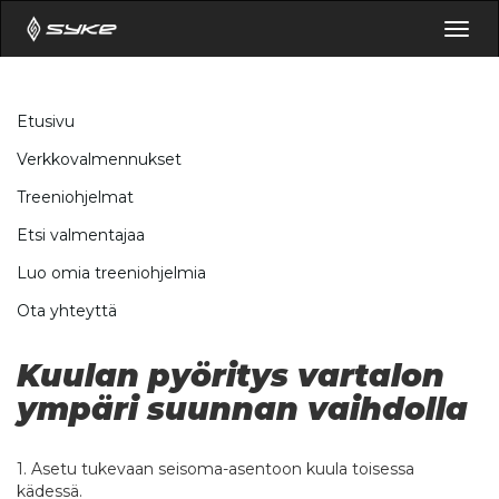
Togg
navig
Etusivu
Verkkovalmennukset
Treeniohjelmat
Etsi valmentajaa
Luo omia treeniohjelmia
Ota yhteyttä
Kuulan pyöritys vartalon
ympäri suunnan vaihdolla
1. Asetu tukevaan seisoma-asentoon kuula toisessa
kädessä.