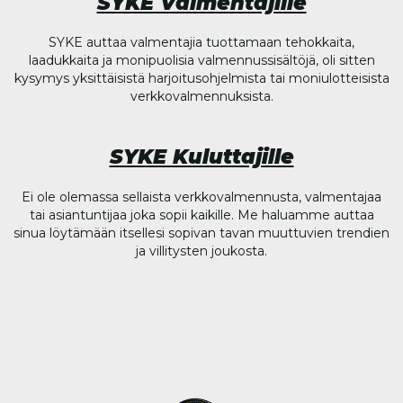
SYKE Valmentajille
SYKE auttaa valmentajia tuottamaan tehokkaita,
laadukkaita ja monipuolisia valmennussisältöjä, oli sitten
kysymys yksittäisistä harjoitusohjelmista tai moniulotteisista
verkkovalmennuksista.
SYKE Kuluttajille
Ei ole olemassa sellaista verkkovalmennusta, valmentajaa
tai asiantuntijaa joka sopii kaikille. Me haluamme auttaa
sinua löytämään itsellesi sopivan tavan muuttuvien trendien
ja villitysten joukosta.