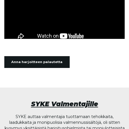
Anna harjoitteen palautetta
SYKE Valmentajille
SYKE auttaa valmentajia tuottamaan tehokkaita,
laadukkaita ja monipuolisia valmennussisältöjä, oli sitten
kysymys yksittäisistä harjoitusohjelmista tai moniulotteisista