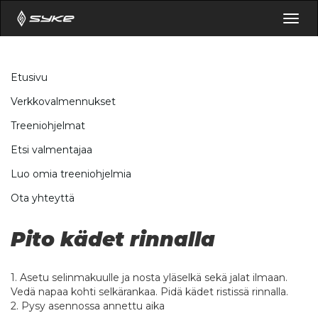
Togg
navig
Etusivu
Verkkovalmennukset
Treeniohjelmat
Etsi valmentajaa
Luo omia treeniohjelmia
Ota yhteyttä
Pito kädet rinnalla
1. Asetu selinmakuulle ja nosta yläselkä sekä jalat ilmaan.
Vedä napaa kohti selkärankaa. Pidä kädet ristissä rinnalla.
2. Pysy asennossa annettu aika