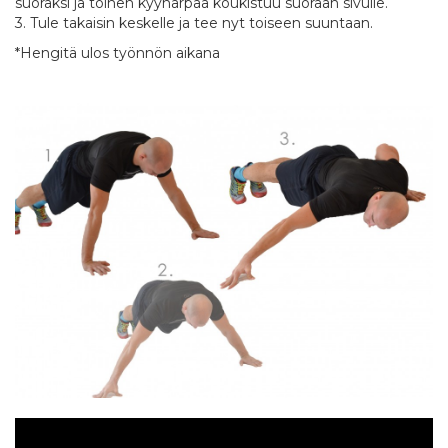
suoraksi ja toinen kyynärpää koukistuu suoraan sivulle.
3. Tule takaisin keskelle ja tee nyt toiseen suuntaan.
*Hengitä ulos työnnön aikana