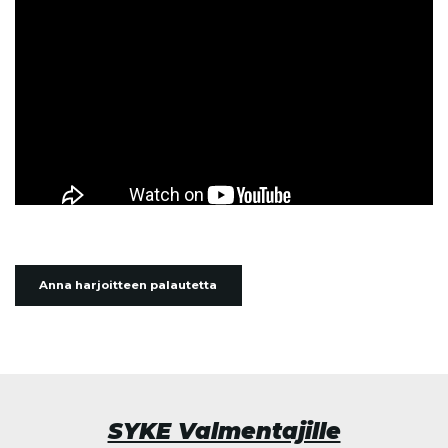
Anna harjoitteen palautetta
SYKE Valmentajille