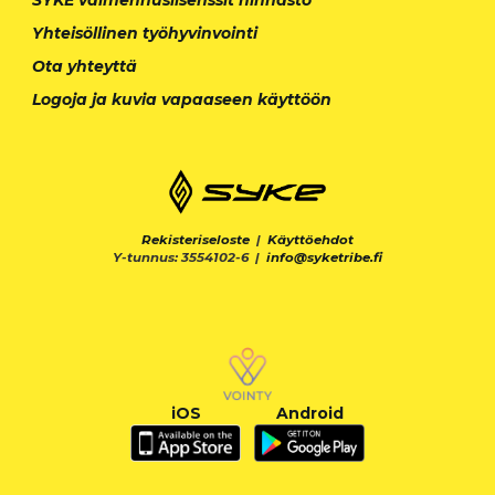
Yhteisöllinen työhyvinvointi
Ota yhteyttä
Logoja ja kuvia vapaaseen käyttöön
Rekisteriseloste
|
Käyttöehdot
Y-tunnus: 3554102-6 |
info@syketribe.fi
iOS
Android