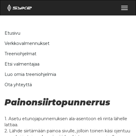
Togg
navig
Etusivu
Verkkovalmennukset
Treeniohjelmat
Etsi valmentajaa
Luo omia treeniohjelmia
Ota yhteyttä
Painonsiirtopunnerrus
1. Asetu etunojapunnerruksen ala-asentoon eli rinta lähelle
lattiaa.
2. Lähde siirtämään painoa sivulle, jolloin toinen käsi ojentuu