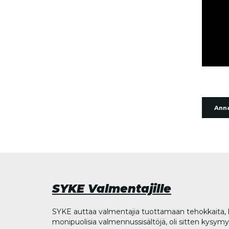
Anna
SYKE Valmentajille
SYKE auttaa valmentajia tuottamaan tehokkaita, l
monipuolisia valmennussisältöjä, oli sitten kysymys