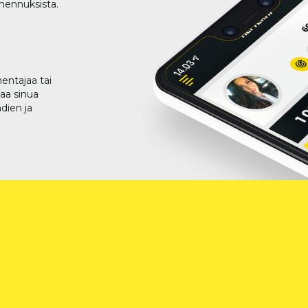
lmennuksista.
entajaa tai
taa sinua
dien ja