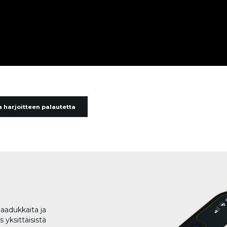
 harjoitteen palautetta
aadukkaita ja
 yksittäisistä