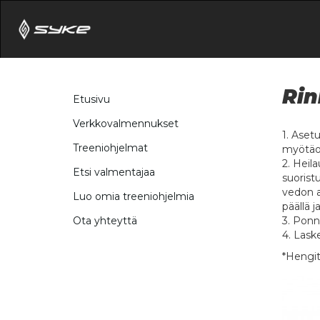
Rin
Etusivu
Verkkovalmennukset
1. Aset
Treeniohjelmat
myötäot
2. Heil
Etsi valmentajaa
suoristu
vedon a
Luo omia treeniohjelmia
päällä j
3. Ponni
Ota yhteyttä
4. Lask
*Hengit