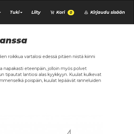
Tuki
Liity
Kori
Kirjaudu sisään
0
kanssa
en roikkua vartalosi edessä pitäen niistä kiinni
ota napakasti eteenpäin, jolloin myös polvet
kun tipautat lantiosi alas kyykkyyn. Kuulat kulkevat
kämmenselkä poispäin, kuulat lepäävät ranneluiden