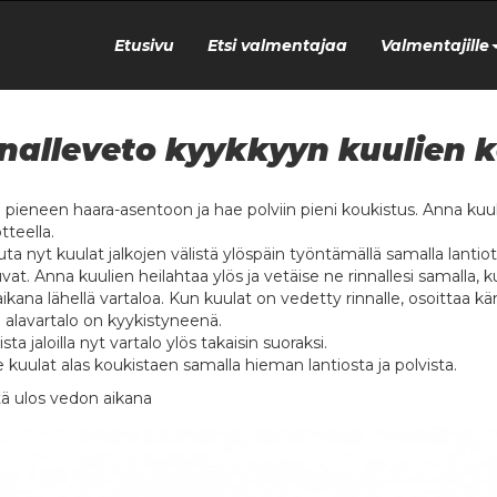
Etusivu
Etsi valmentajaa
Valmentajille
nalleveto kyykkyyn kuulien 
u pieneen haara-asentoon ja hae polviin pieni koukistus. Anna kuuli
teella.
auta nyt kuulat jalkojen välistä ylöspäin työntämällä samalla lanti
vat. Anna kuulien heilahtaa ylös ja vetäise ne rinnallesi samalla, 
ikana lähellä vartaloa. Kun kuulat on vedetty rinnalle, osoittaa 
a alavartalo on kyykistyneenä.
sta jaloilla nyt vartalo ylös takaisin suoraksi.
e kuulat alas koukistaen samalla hieman lantiosta ja polvista.
ä ulos vedon aikana