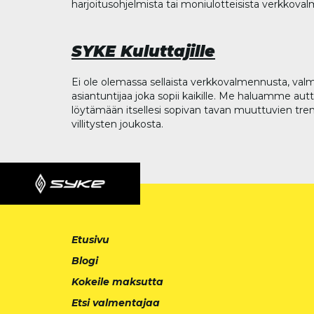
harjoitusohjelmista tai moniulotteisista verkkova
SYKE Kuluttajille
Ei ole olemassa sellaista verkkovalmennusta, valm
asiantuntijaa joka sopii kaikille. Me haluamme aut
löytämään itsellesi sopivan tavan muuttuvien tren
villitysten joukosta.
Etusivu
Blogi
Kokeile maksutta
Etsi valmentajaa