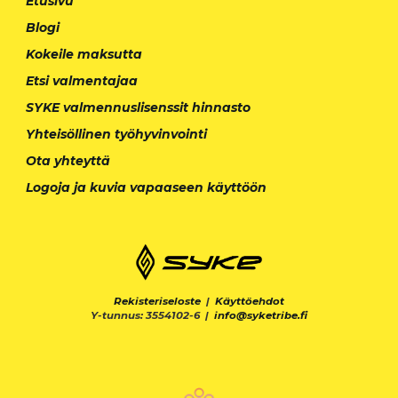
Etusivu
Blogi
Kokeile maksutta
Etsi valmentajaa
SYKE valmennuslisenssit hinnasto
Yhteisöllinen työhyvinvointi
Ota yhteyttä
Logoja ja kuvia vapaaseen käyttöön
Rekisteriseloste
|
Käyttöehdot
Y-tunnus: 3554102-6 |
info@syketribe.fi