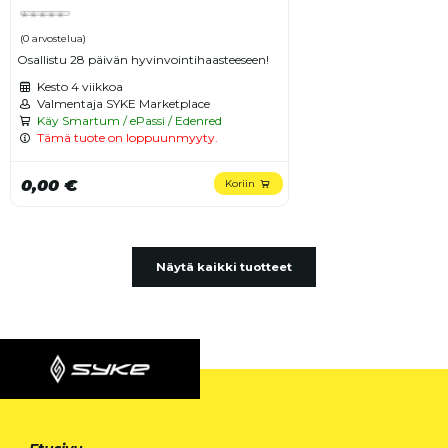
(0 arvostelua)
Osallistu 28 päivän hyvinvointihaasteeseen!
Kesto
4 viikkoa
Valmentaja SYKE Marketplace
Käy Smartum / ePassi / Edenred
Tämä tuote on loppuunmyyty.
0,00 €
Koriin
Näytä kaikki tuotteet