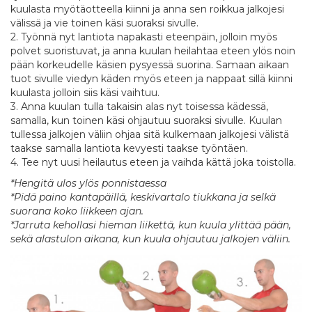
kuulasta myötäotteella kiinni ja anna sen roikkua jalkojesi
välissä ja vie toinen käsi suoraksi sivulle.
2. Työnnä nyt lantiota napakasti eteenpäin, jolloin myös
polvet suoristuvat, ja anna kuulan heilahtaa eteen ylös noin
pään korkeudelle käsien pysyessä suorina. Samaan aikaan
tuot sivulle viedyn käden myös eteen ja nappaat sillä kiinni
kuulasta jolloin siis käsi vaihtuu.
3. Anna kuulan tulla takaisin alas nyt toisessa kädessä,
samalla, kun toinen käsi ohjautuu suoraksi sivulle. Kuulan
tullessa jalkojen väliin ohjaa sitä kulkemaan jalkojesi välistä
taakse samalla lantiota kevyesti taakse työntäen.
4. Tee nyt uusi heilautus eteen ja vaihda kättä joka toistolla.
*Hengitä ulos ylös ponnistaessa
*Pidä paino kantapäillä, keskivartalo tiukkana ja selkä
suorana koko liikkeen ajan.
*Jarruta kehollasi hieman liikettä, kun kuula ylittää pään,
sekä alastulon aikana, kun kuula ohjautuu jalkojen väliin.