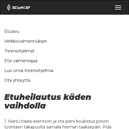
Togg
navig
Etusivu
Verkkovalmennukset
Treeniohjelmat
Etsi valmentajaa
Luo omia treeniohjelmia
Ota yhteyttä
Etuheilautus käden
vaihdolla
1. Asetu haara-asentoon ja ota pieni koukistus polviin
työntäen takapuolta samalla hieman taaksepäin. Pidä