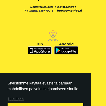
Rekisteriseloste
|
Käyttöehdot
Y-tunnus: 3554102-6 |
info@syketribe.fi
iOS
Android
Sivustomme käyttää evästeitä parhaan
mahdollisen palvelun tarjoamiseen sinulle.
Lue lisää
FI
|
EN