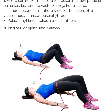
1. Asetu selinmakuulle, aseta vastuskumi lantion päälle ja
paina käsilläsi samalla vastuskumeja kohti lattiaa.
2. Lähde nostamaan lantiota kohti kattoa siten, että
yläasennossa puristat pakarat yhteen.
3. Palauta nyt lantio takasin alkuasentoon.
*Hengitä ulos ojennuksen aikana.