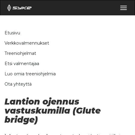
Togg
navig
Etusivu
Verkkovalmennukset
Treeniohjelmat
Etsi valmentajaa
Luo omia treeniohjelmia
Ota yhteyttä
Lantion ojennus
vastuskumilla (Glute
bridge)