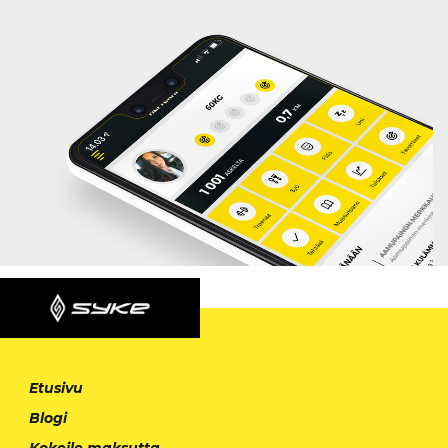
Etusivu
Blogi
Kokeile maksutta