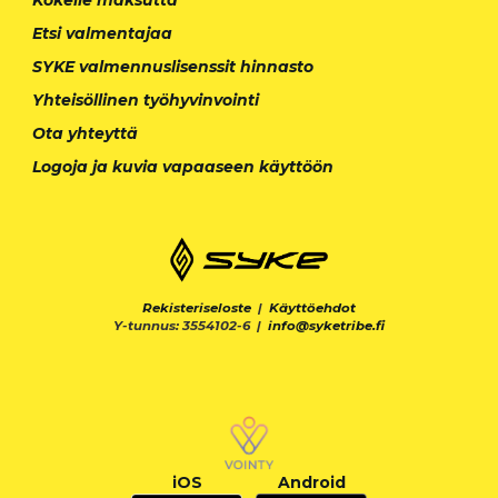
Etsi valmentajaa
SYKE valmennuslisenssit hinnasto
Yhteisöllinen työhyvinvointi
Ota yhteyttä
Logoja ja kuvia vapaaseen käyttöön
Rekisteriseloste
|
Käyttöehdot
Y-tunnus: 3554102-6 |
info@syketribe.fi
iOS
Android