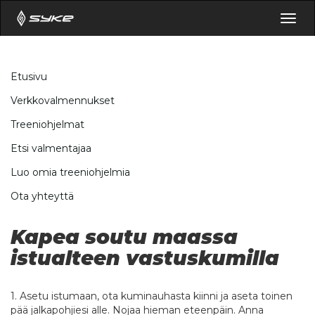
Togg
navig
Etusivu
Verkkovalmennukset
Treeniohjelmat
Etsi valmentajaa
Luo omia treeniohjelmia
Ota yhteyttä
Kapea soutu maassa
istualteen vastuskumilla
1. Asetu istumaan, ota kuminauhasta kiinni ja aseta toinen
pää jalkapohjiesi alle. Nojaa hieman eteenpäin. Anna