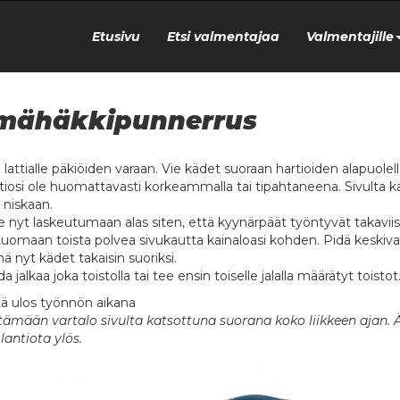
Etusivu
Etsi valmentajaa
Valmentajille
mähäkkipunnerrus
u lattialle päkiöiden varaan. Vie kädet suoraan hartioiden alapuole
tiosi ole huomattavasti korkeammalla tai tipahtaneena. Sivulta kats
 niskaan.
e nyt laskeutumaan alas siten, että kyynärpäät työntyvät takaviis
tuomaan toista polvea sivukautta kainaloasi kohden. Pidä keskivar
ä nyt kädet takaisin suoriksi.
da jalkaa joka toistolla tai tee ensin toiselle jalalla määrätyt toistot.
ä ulos työnnön aikana
itämään vartalo sivulta katsottuna suorana koko liikkeen ajan. 
lantiota ylös.