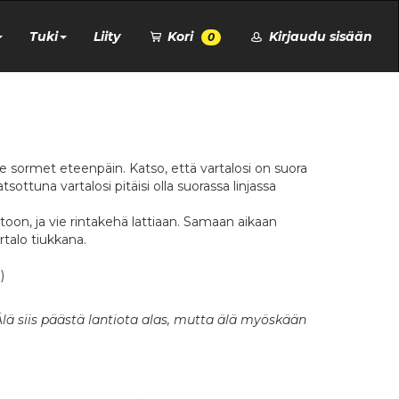
Tuki
Liity
Kori
Kirjaudu sisään
0
lle sormet eteenpäin. Katso, että vartalosi on suora
ottuna vartalosi pitäisi olla suorassa linjassa
toon, ja vie rintakehä lattiaan. Samaan aikaan
talo tiukkana.
)
Älä siis päästä lantiota alas, mutta älä myöskään