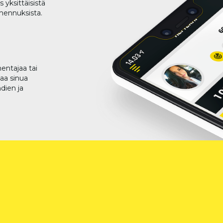
 yksittäisistä
lmennuksista.
entajaa tai
taa sinua
dien ja