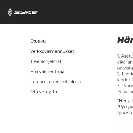
Hä
Etusivu
Verkkovalmennukset
1. Aset
Treeniohjelmat
eikä lan
polvista
Etsi valmentajaa
2. Lähd
lähdet 
Luo omia treeniohjelmia
3. Työnn
(4. Vaih
Ota yhteyttä
*Hengit
*Pyri p
työnnä 