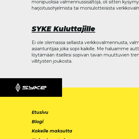
monipuolisia valmennussisältöjä, oli sitten kysymys
harjoitusohjelmista tai moniulotteisista verkkova
SYKE Kuluttajille
Ei ole olemassa sellaista verkkovalmennusta, valm
asiantuntijaa joka sopii kaikille. Me haluamme aut
löytämään itsellesi sopivan tavan muuttuvien tren
villitysten joukosta.
Etusivu
Blogi
Kokeile maksutta