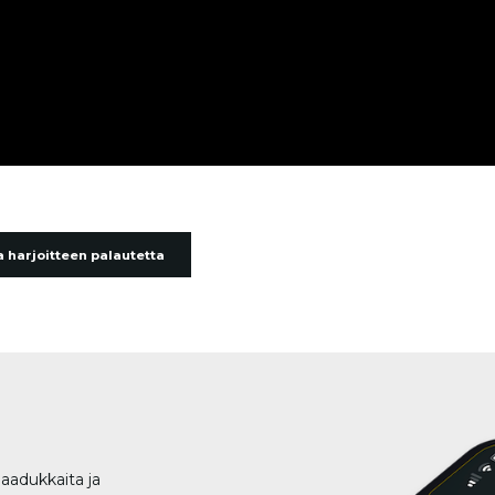
 harjoitteen palautetta
aadukkaita ja