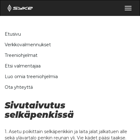
Togg
navig
Etusivu
Verkkovalmennukset
Treeniohjelmat
Etsi valmentajaa
Luo omia treeniohjelmia
Ota yhteyttä
Sivutaivutus
selkäpenkissä
1. Asetu poikittain selkäpenkkiin ja laita jalat jalkatuen alle
sekä ylävartalo penkin reunan yli. Vie kädet pääsi taakse.