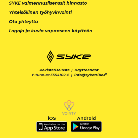
SYKE valmennuslisenssit hinnasto
Yhteisöllinen työhyvinvointi
Ota yhteyttä
Logoja ja kuvia vapaaseen käyttöön
Rekisteriseloste
|
Käyttöehdot
Y-tunnus: 3554102-6 |
info@syketribe.fi
iOS
Android