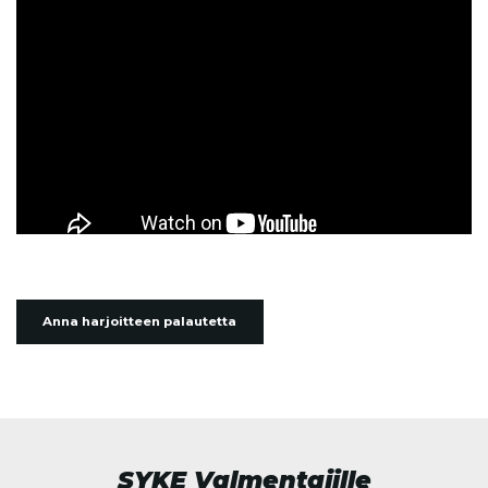
Anna harjoitteen palautetta
SYKE Valmentajille