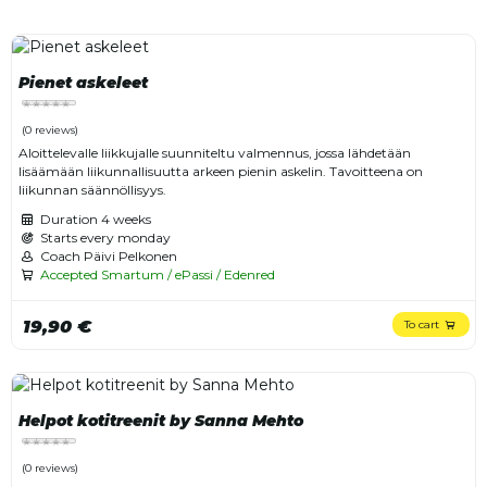
Pienet askeleet
(0 reviews)
Aloittelevalle liikkujalle suunniteltu valmennus, jossa lähdetään
lisäämään liikunnallisuutta arkeen pienin askelin. Tavoitteena on
liikunnan säännöllisyys.
Duration
4 weeks
Starts every monday
Coach Päivi Pelkonen
Accepted Smartum / ePassi / Edenred
19,90 €
To cart
Helpot kotitreenit by Sanna Mehto
(0 reviews)