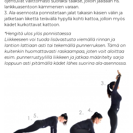
ojentuvat välittömästi suoraksi taakse, jolloin jäädään ns.
lankkuasentoon kämmenien varaan.
3. Ala-asennosta ponnistetaan jalat takaisin käsien väliin ja
jatketaan liikettä terävällä hypyllä kohti kattoa, jolloin myös
kädet kurkottavat kattoon.
*Hengitä ulos ylös ponnistaessa
Liikkeeseen voi tuoda lisävastusta viemällä rinnan ja
lantion lattiaan asti tai tekemällä punnerruksen. Tämä on
kuitenkin huomattavasti raskaampaa, joten voit aloittaa
esim. punnerrustyylillä liikkeen ja jatkaa määritelty sarja
loppuun asti pitämällä kädet lähes suorina ala-asennossa.