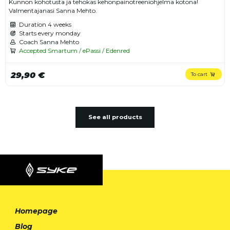
Kunnon kohotusta ja tehokas kehonpainotreeniohjelma kotona!
Valmentajanasi Sanna Mehto.
Duration
4 weeks
Starts every monday
Coach Sanna Mehto
Accepted Smartum / ePassi / Edenred
29,90 €
To cart
See all products
Homepage
Blog