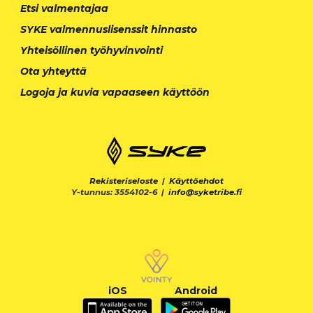
Etsi valmentajaa
SYKE valmennuslisenssit hinnasto
Yhteisöllinen työhyvinvointi
Ota yhteyttä
Logoja ja kuvia vapaaseen käyttöön
Rekisteriseloste
|
Käyttöehdot
Y-tunnus: 3554102-6 |
info@syketribe.fi
iOS
Android