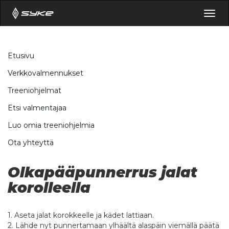
Togg
navig
Etusivu
Verkkovalmennukset
Treeniohjelmat
Etsi valmentajaa
Luo omia treeniohjelmia
Ota yhteyttä
Olkapääpunnerrus jalat
korolleella
1. Aseta jalat korokkeelle ja kädet lattiaan.
2. Lähde nyt punnertamaan ylhäältä alaspäin viemällä päätä