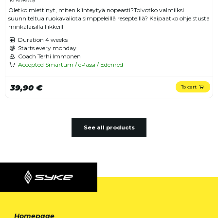
Oletko miettinyt, miten kiinteytyä nopeasti?Toivotko valmiiksi
suunniteltua ruokavaliota simppeleillä resepteillä? Kaipaatko ohjeistusta
minkälaisilla liikkeill
Duration
4 weeks
Starts every monday
Coach Terhi Immonen
Accepted Smartum / ePassi / Edenred
39,90 €
To cart
See all products
Homepage