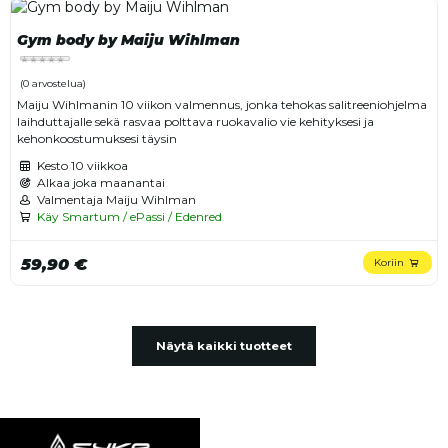
Gym body by Maiju Wihlman
(0 arvostelua)
Maiju Wihlmanin 10 viikon valmennus, jonka tehokas salitreeniohjelma
laihduttajalle sekä rasvaa polttava ruokavalio vie kehityksesi ja
kehonkoostumuksesi täysin
Kesto
10 viikkoa
Alkaa joka maanantai
Valmentaja Maiju Wihlman
Käy Smartum / ePassi / Edenred
59,90 €
Koriin
Näytä kaikki tuotteet