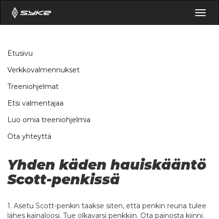
Togg
navig
Etusivu
Verkkovalmennukset
Treeniohjelmat
Etsi valmentajaa
Luo omia treeniohjelmia
Ota yhteyttä
Yhden käden hauiskääntö
Scott-penkissä
1. Asetu Scott-penkin taakse siten, että penkin reuna tulee
lähes kainaloosi. Tue olkavarsi penkkiin. Ota painosta kiinni.