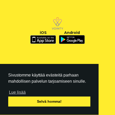
iOS
Android
Sivustomme käyttää evästeitä parhaan
mahdollisen palvelun tarjoamiseen sinulle.
Lue lisää
FI
|
EN
Selvä homma!