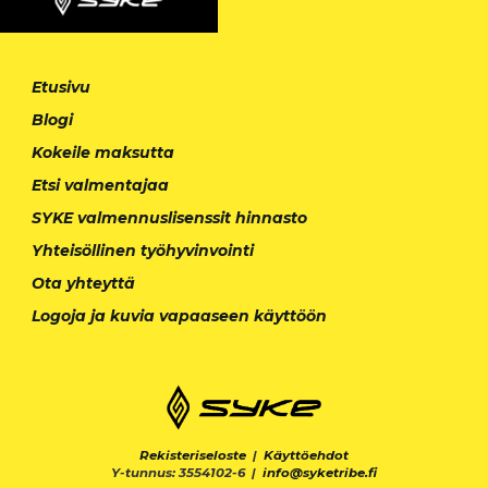
Etusivu
Blogi
Kokeile maksutta
Etsi valmentajaa
SYKE valmennuslisenssit hinnasto
Yhteisöllinen työhyvinvointi
Ota yhteyttä
Logoja ja kuvia vapaaseen käyttöön
Rekisteriseloste
|
Käyttöehdot
Y-tunnus: 3554102-6 |
info@syketribe.fi