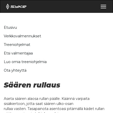
Togg
navig
Etusivu
Verkkovalmennukset
Treeniohjelmat
Etsi valmentajaa
Luo omia treeniohjelmia
Ota yhteyttä
Säären rullaus
Aseta säären alaosa rullan päälle. Käännä varpaita
sisäkiertoon, jotta saat säären ulko-osan
rullaa vasten. Tasapainota asentoasi pitämällä kädet rullan