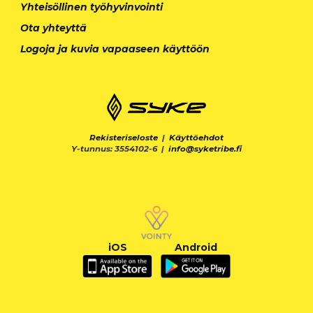
Yhteisöllinen työhyvinvointi
Ota yhteyttä
Logoja ja kuvia vapaaseen käyttöön
Rekisteriseloste
|
Käyttöehdot
Y-tunnus: 3554102-6 |
info@syketribe.fi
iOS
Android