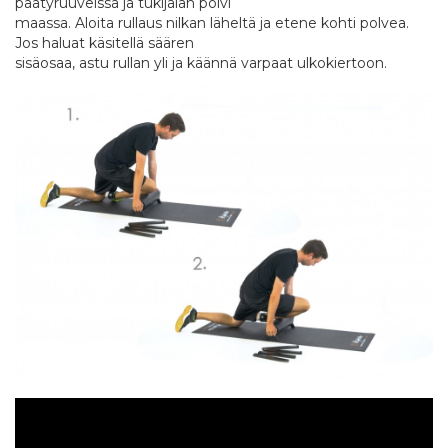
päätyruuveissa ja tukijalan polvi
maassa. Aloita rullaus nilkan läheltä ja etene kohti polvea.
Jos haluat käsitellä säären
sisäosaa, astu rullan yli ja käännä varpaat ulkokiertoon.