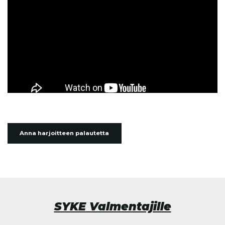
Anna harjoitteen palautetta
SYKE Valmentajille