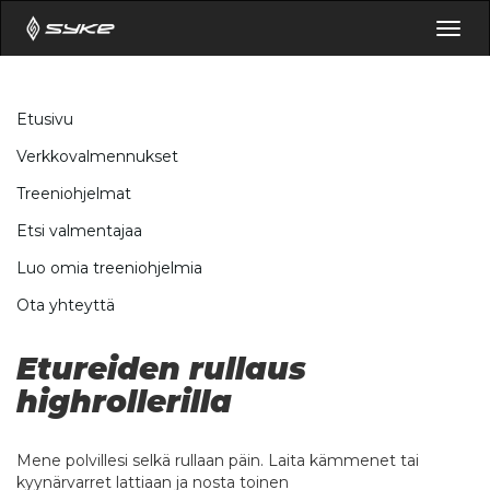
Togg
navig
Etusivu
Verkkovalmennukset
Treeniohjelmat
Etsi valmentajaa
Luo omia treeniohjelmia
Ota yhteyttä
Etureiden rullaus
highrollerilla
Mene polvillesi selkä rullaan päin. Laita kämmenet tai
kyynärvarret lattiaan ja nosta toinen