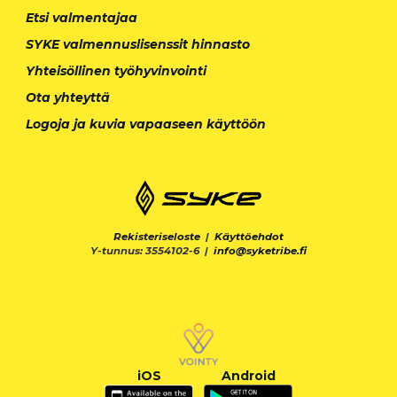
Etsi valmentajaa
SYKE valmennuslisenssit hinnasto
Yhteisöllinen työhyvinvointi
Ota yhteyttä
Logoja ja kuvia vapaaseen käyttöön
Rekisteriseloste
|
Käyttöehdot
Y-tunnus: 3554102-6 |
info@syketribe.fi
iOS
Android