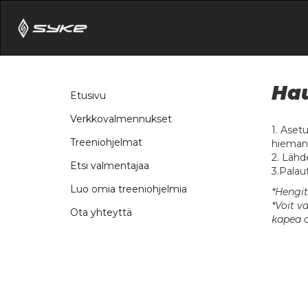
Hau
Etusivu
Verkkovalmennukset
1. Aset
Treeniohjelmat
hieman 
2. Lähd
Etsi valmentajaa
3.Palaut
Luo omia treeniohjelmia
*Hengit
*Voit v
Ota yhteyttä
kapea o