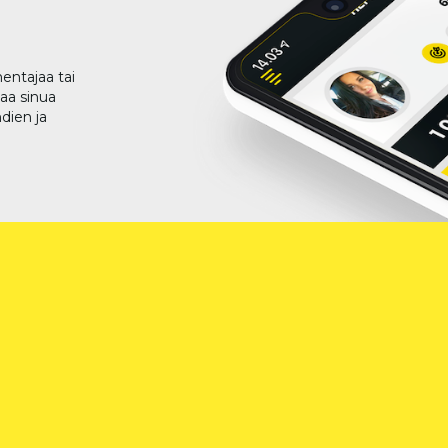
entajaa tai
taa sinua
dien ja