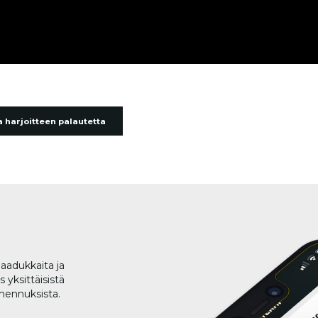
 harjoitteen palautetta
aadukkaita ja
 yksittäisistä
lmennuksista.