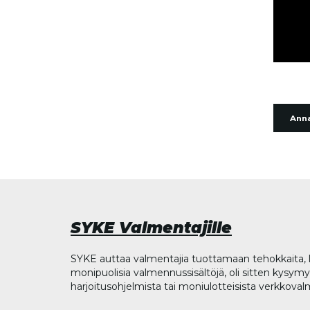
Anna
SYKE Valmentajille
SYKE auttaa valmentajia tuottamaan tehokkaita, l
monipuolisia valmennussisältöjä, oli sitten kysymys
harjoitusohjelmista tai moniulotteisista verkkova