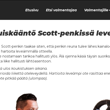
Etusivu
Etsi valmentajaa
Valmentajille
iskääntö Scott-penkissä lev
u Scott-penkin taakse siten, että penkin reuna tulee lähes kainaloo
hartioita leveämmällä otteella.
e nostamaan tankoa hallitusti ylös. Älä ojenna käsiä täysin suoriks
a liike hallitusti lähtöasentoon.
ä ulos koukistuksen aikana.
arioida liikettä oteleveydellä. Hartioita leveämpi ote rasittaa
te pitkää päätä (ulompaa).