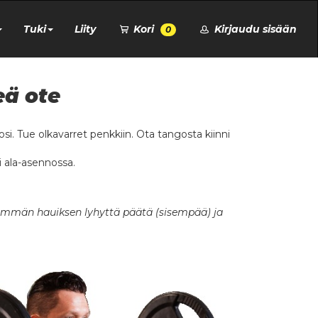
Tuki
Liity
Kori
Kirjaudu sisään
0
eä ote
si. Tue olkavarret penkkiin. Ota tangosta kiinni
i ala-asennossa.
 enemmän hauiksen lyhyttä päätä (sisempää) ja