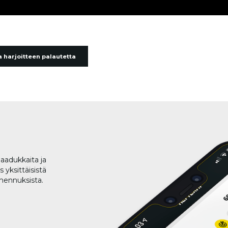
 harjoitteen palautetta
aadukkaita ja
 yksittäisistä
lmennuksista.