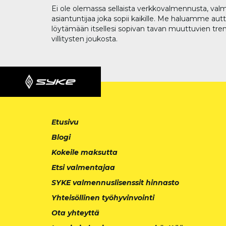
Ei ole olemassa sellaista verkkovalmennusta, valm
asiantuntijaa joka sopii kaikille. Me haluamme aut
löytämään itsellesi sopivan tavan muuttuvien tren
villitysten joukosta.
Etusivu
Blogi
Kokeile maksutta
Etsi valmentajaa
SYKE valmennuslisenssit hinnasto
Yhteisöllinen työhyvinvointi
Ota yhteyttä