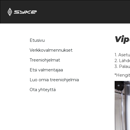
Vip
Etusivu
Verkkovalmennukset
1. Aset
Treeniohjelmat
2. Lähde
3. Palaut
Etsi valmentajaa
*Hengit
Luo omia treeniohjelmia
Ota yhteyttä