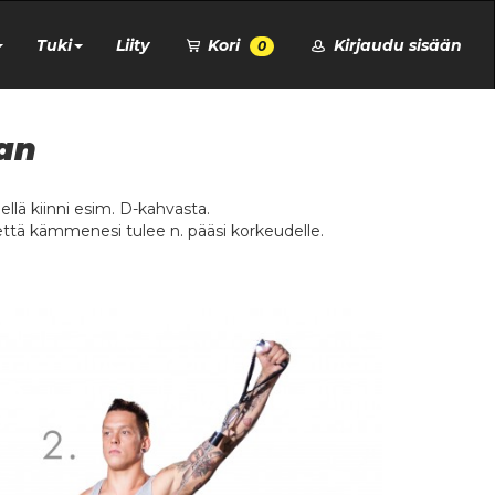
Tuki
Liity
Kori
Kirjaudu sisään
0
aan
llä kiinni esim. D-kahvasta.
e, että kämmenesi tulee n. pääsi korkeudelle.