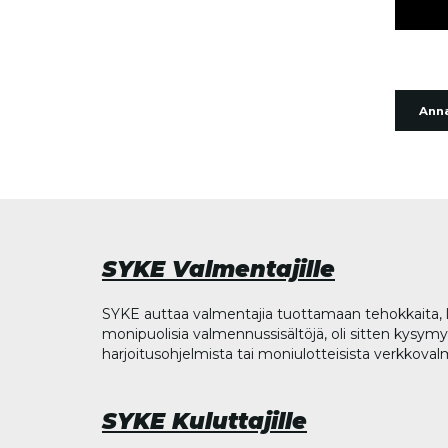
Anna
SYKE Valmentajille
SYKE auttaa valmentajia tuottamaan tehokkaita, l
monipuolisia valmennussisältöjä, oli sitten kysymys
harjoitusohjelmista tai moniulotteisista verkkova
SYKE Kuluttajille