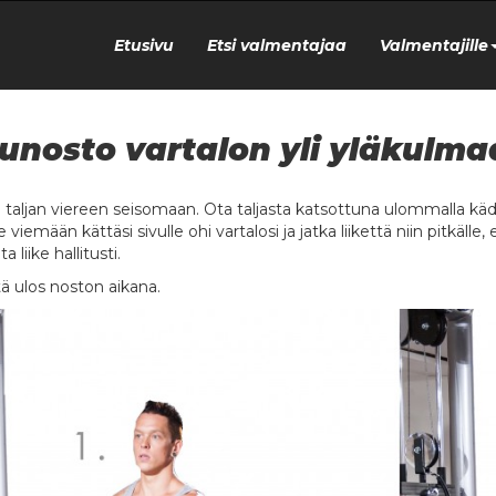
Etusivu
Etsi valmentajaa
Valmentajille
unosto vartalon yli yläkulm
u taljan viereen seisomaan. Ota taljasta katsottuna ulommalla käde
 viemään kättäsi sivulle ohi vartalosi ja jatka liikettä niin pitkäll
a liike hallitusti.
ä ulos noston aikana.