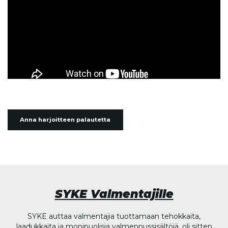
Anna harjoitteen palautetta
SYKE Valmentajille
SYKE auttaa valmentajia tuottamaan tehokkaita,
laadukkaita ja monipuolisia valmennussisältöjä, oli sitten