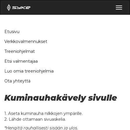
Togg
navig
Etusivu
Verkkovalmennukset
Treeniohjelmat
Etsi valmentajaa
Luo omia treeniohjelmia
Ota yhteyttä
Kuminauhakävely sivulle
1. Aseta kuminauha nilkkojen ympärille.
2. Lähde ottamaan sivuaskelia.
*Hengitä rauhallisesti sisään ja ulos.