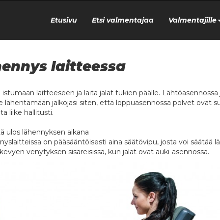
Etusivu
Etsi valmentajaa
Valmentajille
ennys laitteessa
 istumaan laitteeseen ja laita jalat tukien päälle. Lähtöasennossa j
e lähentämään jalkojasi siten, että loppuasennossa polvet ovat s
a liike hallitusti.
ä ulos lähennyksen aikana
nyslaitteissa on pääsääntöisesti aina säätövipu, josta voi säätää 
kevyen venytyksen sisäreisissä, kun jalat ovat auki-asennossa.