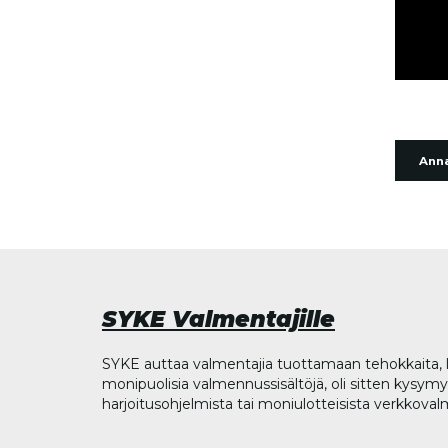
Anna
SYKE Valmentajille
SYKE auttaa valmentajia tuottamaan tehokkaita, l
monipuolisia valmennussisältöjä, oli sitten kysymys
harjoitusohjelmista tai moniulotteisista verkkova