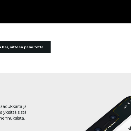
 harjoitteen palautetta
aadukkaita ja
 yksittäisistä
lmennuksista.