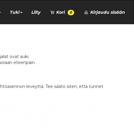
Tuki
Liity
Kori
Kirjaudu sisään
0
alat ovat auki.
uoraan eteenpäin.
lähtöasennon leveyttä. Tee säätö siten, että tunnet