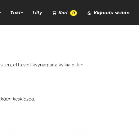
Tuki
Liity
Kori
Kirjaudu sisään
0
iten, että viet kyynärpäitä kylkiä pitkin
kkään keskiosaa.