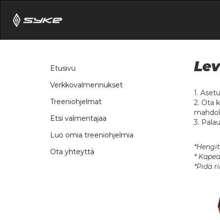
Lev
Etusivu
Verkkovalmennukset
1. Aset
Treeniohjelmat
2. Ota 
mahdoll
Etsi valmentajaa
3. Palau
Luo omia treeniohjelmia
*Hengit
Ota yhteyttä
* Kapea
*Pidä r