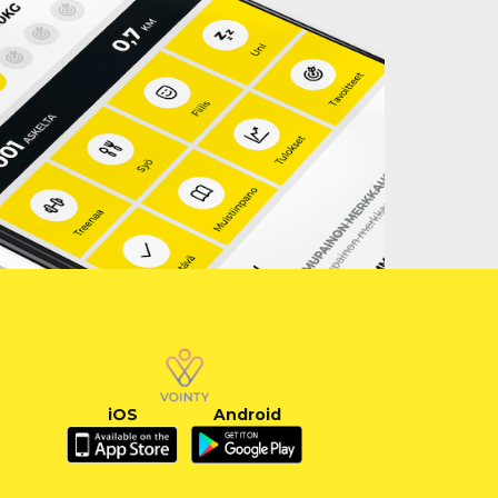
iOS
Android