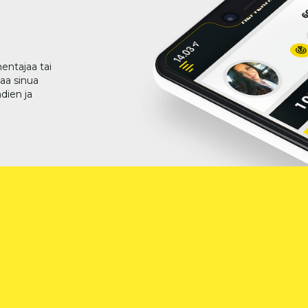
entajaa tai
taa sinua
dien ja