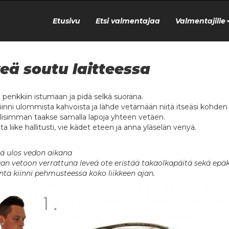
Etusivu
Etsi valmentajaa
Valmentajille
eä soutu laitteessa
u penkkiin istumaan ja pidä selkä suorana.
kiinni ulommista kahvoista ja lähde vetämään niitä itseäsi kohden s
isimman taakse samalla lapoja yhteen vetäen.
ta liike hallitusti, vie kädet eteen ja anna yläselän venyä.
ä ulos vedon aikana
an vetoon verrattuna leveä ote eristää takaolkapäitä sekä epä
inta kiinni pehmusteessa koko liikkeen ajan.