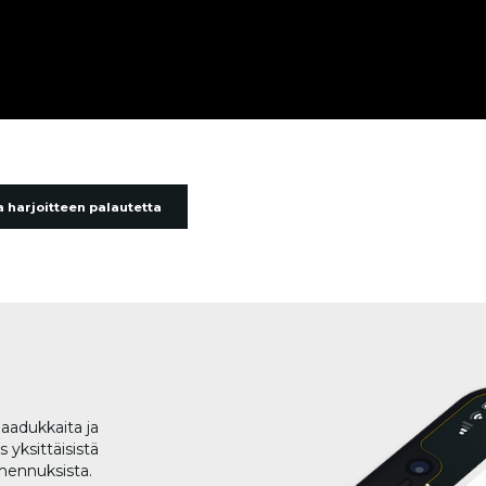
 harjoitteen palautetta
aadukkaita ja
 yksittäisistä
lmennuksista.