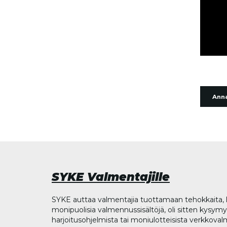
Anna
SYKE Valmentajille
SYKE auttaa valmentajia tuottamaan tehokkaita, l
monipuolisia valmennussisältöjä, oli sitten kysymys
harjoitusohjelmista tai moniulotteisista verkkova