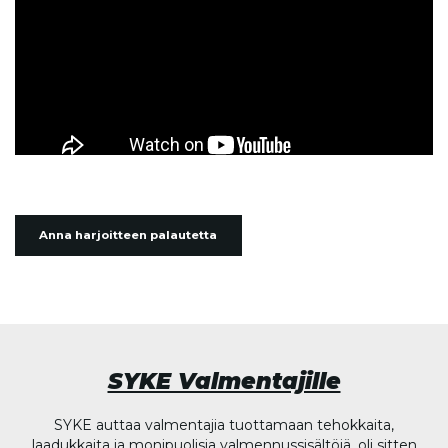
Anna harjoitteen palautetta
SYKE Valmentajille
SYKE auttaa valmentajia tuottamaan tehokkaita,
laadukkaita ja monipuolisia valmennussisältöjä, oli sitten