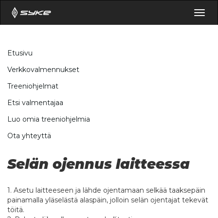
Togg
navig
Etusivu
Verkkovalmennukset
Treeniohjelmat
Etsi valmentajaa
Luo omia treeniohjelmia
Ota yhteyttä
Selän ojennus laitteessa
1. Asetu laitteeseen ja lähde ojentamaan selkää taaksepäin
painamalla yläselästä alaspäin, jolloin selän ojentajat tekevät
töitä.