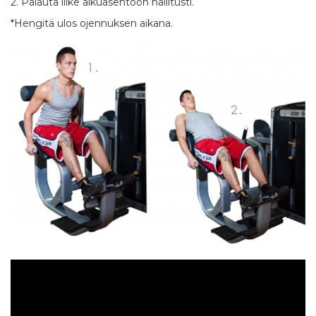
2. Palauta liike alkuasentoon hallitusti.
*Hengitä ulos ojennuksen aikana.