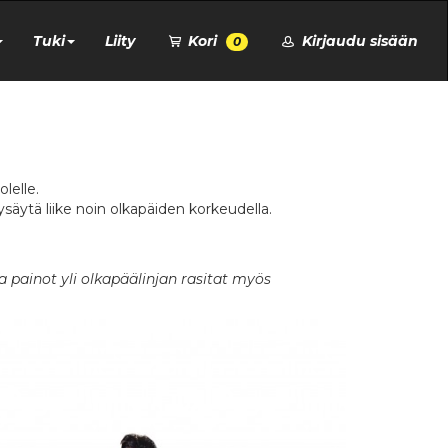
Tuki
Liity
Kori
Kirjaudu sisään
0
lelle.
säytä liike noin olkapäiden korkeudella.
 painot yli olkapäälinjan rasitat myös