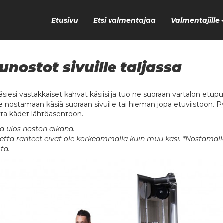
Etusivu
Etsi valmentajaa
Valmentajille
unostot sivuille taljassa
äsiesi vastakkaiset kahvat käsiisi ja tuo ne suoraan vartalon etupuo
e nostamaan käsiä suoraan sivuille tai hieman jopa etuviistoon. Py
uta kädet lähtöasentoon.
ä ulos noston aikana.
 että ranteet eivät ole korkeammalla kuin muu käsi. *Nostamalla
tä.