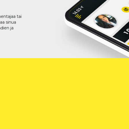
entajaa tai
taa sinua
dien ja