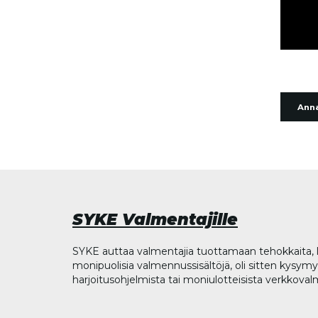
Anna
SYKE Valmentajille
SYKE auttaa valmentajia tuottamaan tehokkaita, l
monipuolisia valmennussisältöjä, oli sitten kysymys
harjoitusohjelmista tai moniulotteisista verkkova