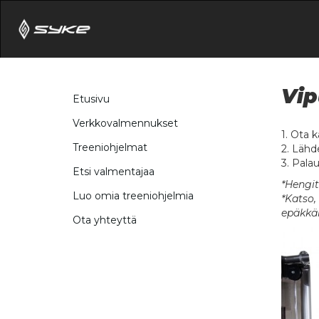
Vip
Etusivu
Verkkovalmennukset
1. Ota k
Treeniohjelmat
2. Lähd
3. Pala
Etsi valmentajaa
*Hengit
Luo omia treeniohjelmia
*Katso,
epäkkäi
Ota yhteyttä