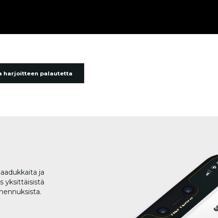
 harjoitteen palautetta
aadukkaita ja
 yksittäisistä
lmennuksista.