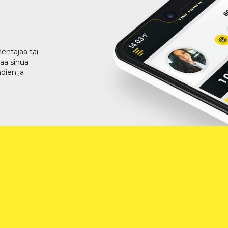
entajaa tai
taa sinua
dien ja