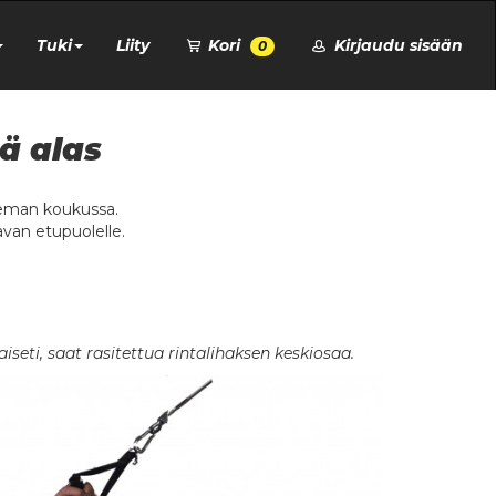
Tuki
Liity
Kori
Kirjaudu sisään
0
ä alas
hieman koukussa.
avan etupuolelle.
seti, saat rasitettua rintalihaksen keskiosaa.