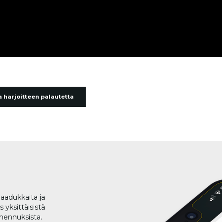
 harjoitteen palautetta
aadukkaita ja
 yksittäisistä
lmennuksista.