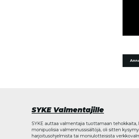
Anna
SYKE Valmentajille
SYKE auttaa valmentajia tuottamaan tehokkaita, l
monipuolisia valmennussisältöjä, oli sitten kysymys
harjoitusohjelmista tai moniulotteisista verkkova