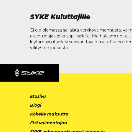
SYKE Kuluttajille
Ei ole olemassa sellaista verkkovalmennusta, valm
asiantuntijaa joka sopii kaikille. Me haluamme aut
löytämään itsellesi sopivan tavan muuttuvien tren
villitysten joukosta.
Etusivu
Blogi
Kokeile maksutta
Etsi valmentajaa
SYKE valmennuslisenssit hinnasto