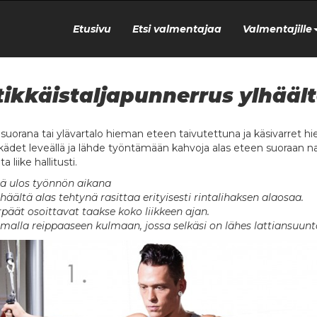
Etusivu
Etsi valmentajaa
Valmentajille
tikkäistaljapunnerrus ylhäält
o suorana tai ylävartalo hieman eteen taivutettuna ja käsivarret 
 kädet leveällä ja lähde työntämään kahvoja alas eteen suoraan n
a liike hallitusti.
ä ulos työnnön aikana
ylhäältä alas tehtynä rasittaa erityisesti rintalihaksen alaosaa.
päät osoittavat taakse koko liikkeen ajan.
malla reippaaseen kulmaan, jossa selkäsi on lähes lattiansuuntai