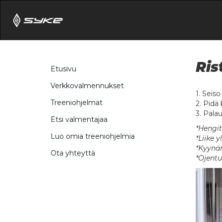
Ris
Etusivu
Verkkovalmennukset
1. Seis
Treeniohjelmat
2. Pidä
3. Palaut
Etsi valmentajaa
*Hengit
Luo omia treeniohjelmia
*Liike 
*Kyynär
Ota yhteyttä
*Ojentu