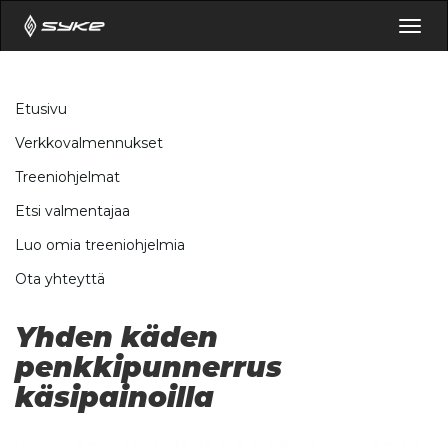
Togg
navig
Etusivu
Verkkovalmennukset
Treeniohjelmat
Etsi valmentajaa
Luo omia treeniohjelmia
Ota yhteyttä
Yhden käden
penkkipunnerrus
käsipainoilla