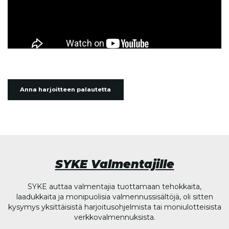
Anna harjoitteen palautetta
SYKE Valmentajille
SYKE auttaa valmentajia tuottamaan tehokkaita,
laadukkaita ja monipuolisia valmennussisältöjä, oli sitten
kysymys yksittäisistä harjoitusohjelmista tai moniulotteisista
verkkovalmennuksista.