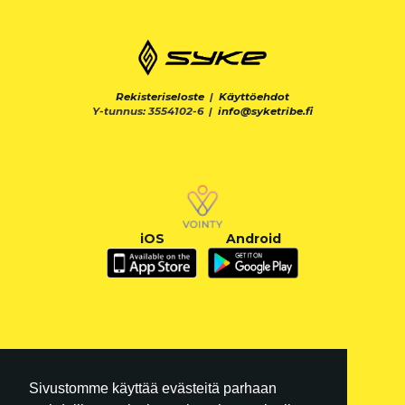
Rekisteriseloste
|
Käyttöehdot
Y-tunnus: 3554102-6 |
info@syketribe.fi
iOS
Android
Sivustomme käyttää evästeitä parhaan