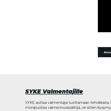
Anna
SYKE Valmentajille
SYKE auttaa valmentajia tuottamaan tehokkaita, l
monipuolisia valmennussisältöjä, oli sitten kysymys