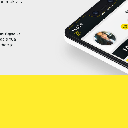
lmennuksista.
entajaa tai
taa sinua
dien ja