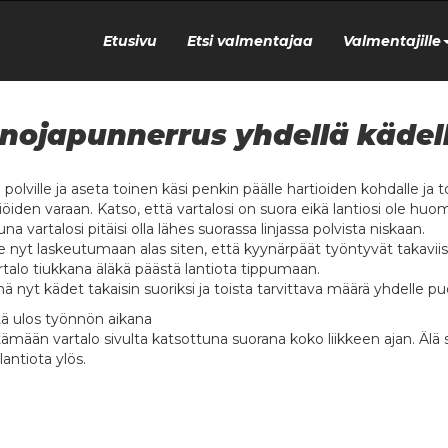
Etusivu
Etsi valmentajaa
Valmentajille
nojapunnerrus yhdellä kädel
 polville ja aseta toinen käsi penkin päälle hartioiden kohdalle ja
iöiden varaan. Katso, että vartalosi on suora eikä lantiosi ole hu
na vartalosi pitäisi olla lähes suorassa linjassa polvista niskaan.
e nyt laskeutumaan alas siten, että kyynärpäät työntyvät takaviis
rtalo tiukkana äläkä päästä lantiota tippumaan.
nä nyt kädet takaisin suoriksi ja toista tarvittava määrä yhdelle p
ä ulos työnnön aikana
itämään vartalo sivulta katsottuna suorana koko liikkeen ajan. Älä 
antiota ylös.