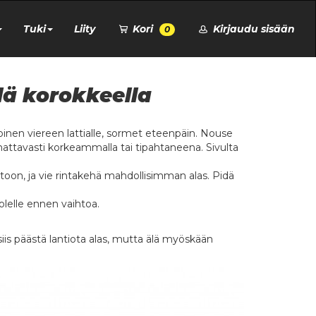
Tuki
Liity
Kori
Kirjaudu sisään
0
lä korokkeella
 toinen viereen lattialle, sormet eteenpäin. Nouse
omattavasti korkeammalla tai tipahtaneena. Sivulta
toon, ja vie rintakehä mahdollisimman alas. Pidä
uolelle ennen vaihtoa.
siis päästä lantiota alas, mutta älä myöskään