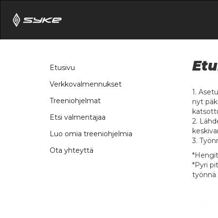
Etu
Etusivu
Verkkovalmennukset
1. Asetu
Treeniohjelmat
nyt päk
katsottu
Etsi valmentajaa
2. Lähd
keskiva
Luo omia treeniohjelmia
3. Työn
Ota yhteyttä
*Hengit
*Pyri p
työnnä l