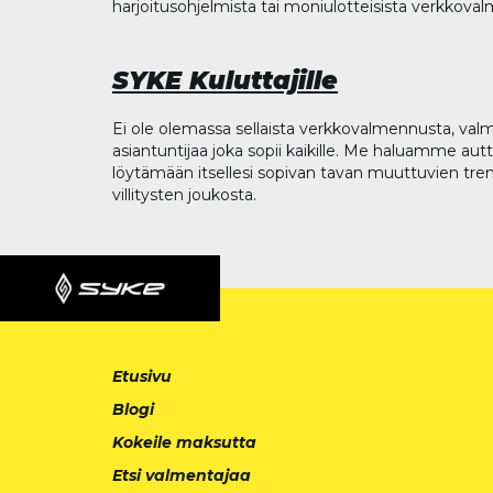
harjoitusohjelmista tai moniulotteisista verkkova
SYKE Kuluttajille
Ei ole olemassa sellaista verkkovalmennusta, valm
asiantuntijaa joka sopii kaikille. Me haluamme aut
löytämään itsellesi sopivan tavan muuttuvien tren
villitysten joukosta.
Etusivu
Blogi
Kokeile maksutta
Etsi valmentajaa