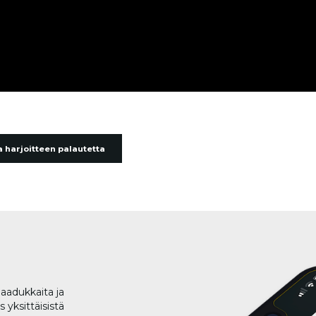
 harjoitteen palautetta
aadukkaita ja
 yksittäisistä