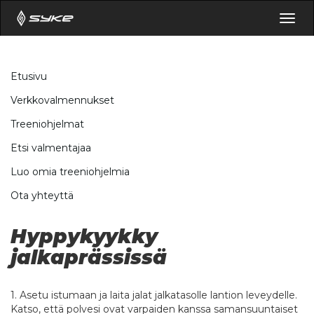
Togg
navig
Etusivu
Verkkovalmennukset
Treeniohjelmat
Etsi valmentajaa
Luo omia treeniohjelmia
Ota yhteyttä
Hyppykyykky
jalkaprässissä
1. Asetu istumaan ja laita jalat jalkatasolle lantion leveydelle.
Katso, että polvesi ovat varpaiden kanssa samansuuntaiset