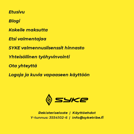
Etusivu
Blogi
Kokeile maksutta
Etsi valmentajaa
SYKE valmennuslisenssit hinnasto
Yhteisöllinen työhyvinvointi
Ota yhteyttä
Logoja ja kuvia vapaaseen käyttöön
Rekisteriseloste
|
Käyttöehdot
Y-tunnus: 3554102-6 |
info@syketribe.fi