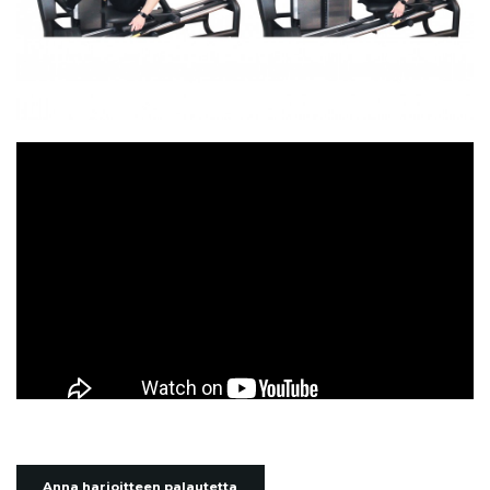
Anna harjoitteen palautetta