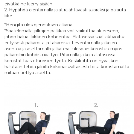
eivätkä ne kierry sisään.
2. Hypähdä ojentamalla jalat räjähtävästi suoraksi ja palauta
liike.
*Hengitä ulos ojennuksen aikana.
*Säätelemällä jalkojen paikkaa voit vaikuttaa alueeseen,
johon haluat liikkeen kohdentaa. Ylätasossa saat aktivoitua
erityisesti pakaroita ja takareisiä. Leventämällä jalkojen
asentoa ja asettamalla jalkaterät ulospäin korostuu myös
pakaroihin kohdistuva työ. Pitämällä jalkoja alatasossa
korostat taas etureisien työtä. Keskikohta on hyvä, kun
halutaan tehdä jaloilla kokonaisvaltaisesti töitä korostamatta
mitään tiettyä aluetta.